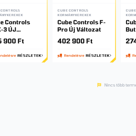
 CONTROLS
CUBE CONTROLS
CUBE
ÁNYKEREKEK
KORMÁNYKEREKEK
KORM
e Controls
Cube Controls F-
Cub
3 ÚJ
Pro Új Változat
But
TOZAT !
 900 Ft
402 900 Ft
274
ndelésre
RÉSZLETEK
Rendelésre
RÉSZLETEK
Re
Nincs több term