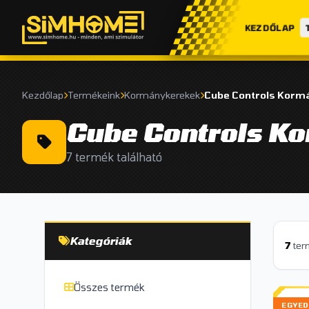
KEZDŐLAP
Kezdőlap
Termékeink
Kormánykerekek
Cube Controls Korm
Cube Controls K
7 termék található
Kategóriák
7
ter
Összes termék
EGYED