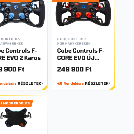
 CONTROLS
CUBE CONTROLS
ÁNYKEREKEK
KORMÁNYKEREKEK
e Controls F-
Cube Controls F-
E EVO 2 Karos
CORE EVO ÚJ
VÁLTOZAT !
9 900 Ft
249 900 Ft
ndelésre
RÉSZLETEK
Rendelésre
RÉSZLETEK
DI MEGRENDELÉS