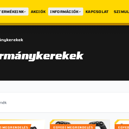
TERMÉKEINK
AKCIÓK
INFORMÁCIÓK
KAPCSOLAT
SZIMUL
ánykerekek
ormánykerekek
mék
I MEGRENDELÉS
EGYEDI MEGRENDELÉS
EGYE