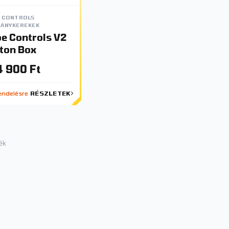
 CONTROLS
ÁNYKEREKEK
e Controls V2
ton Box
 900 Ft
ndelésre
RÉSZLETEK
ék