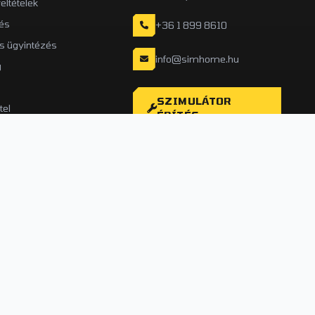
feltételek
és
+36 1 899 8610
is ügyintézés
info@simhome.hu
g
SZIMULÁTOR
tel
ÉPÍTÉS
etés (Milpay)
s
Biztonságos fizetés
SSL titkosítás