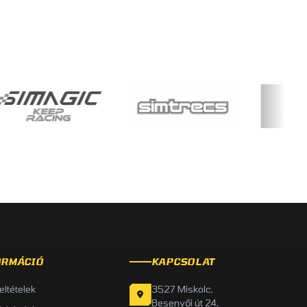
ORMÁCIÓ
KAPCSOLAT
feltételek
3527 Miskolc,
Besenyői út 24.