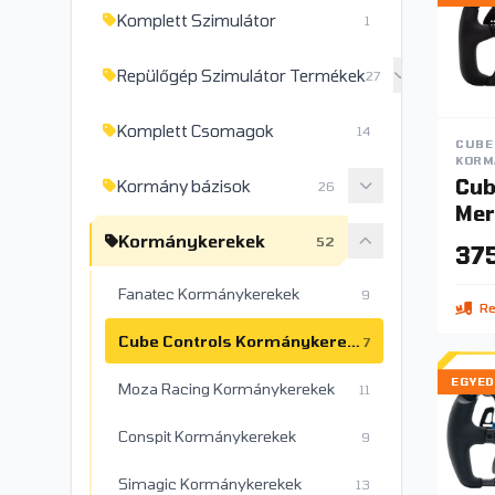
Komplett Szimulátor
1
Repülőgép Szimulátor Termékek
27
Komplett Csomagok
14
CUBE
KORM
Cub
Kormány bázisok
26
Mer
Edi
Kormánykerekek
52
375
kor
Fanatec Kormánykerekek
9
Re
Cube Controls Kormánykerekek
7
EGYED
Moza Racing Kormánykerekek
11
Conspit Kormánykerekek
9
Simagic Kormánykerekek
13