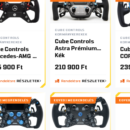
CUBE CONTROLS
KORMÁNYKEREKEK
 CONTROLS
CUBE
Cube Controls
ÁNYKEREKEK
KORM
Astra Prémium
e Controls
Cub
Kék
cedes-AMG GT
COR
tion
 900 Ft
210 900 Ft
23
mánykerék
ndelésre
RÉSZLETEK
Rendelésre
RÉSZLETEK
Re
I MEGRENDELÉS
EGYEDI MEGRENDELÉS
EGYE