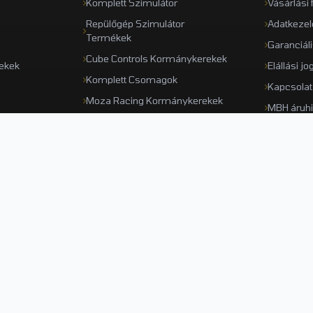
Komplett Szimulátor
Vásárlási 
Repülőgép Szimulátor
Adatkezel
Termékek
Garanciál
Cube Controls Kormánykerekek
ekek
Elállási jo
Komplett Csomagok
Kapcsolat
Moza Racing Kormánykerekek
MBH áruhi
Részletfiz
-36 hónap garancia
14 nap visszaküldé
den termékre
Kérdés nélkül