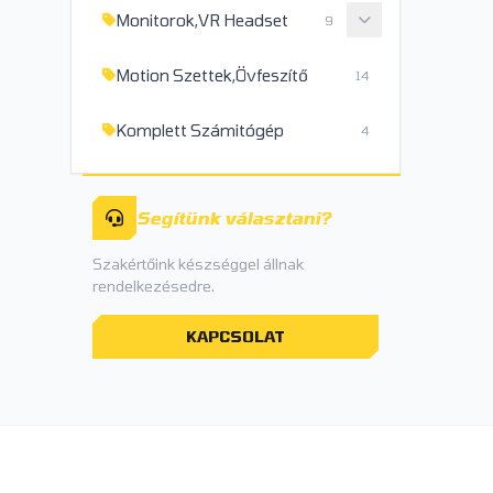
Monitorok,VR Headset
9
Motion Szettek,Övfeszítő
14
Komplett Számitógép
4
Segítünk választani?
Szakértőink készséggel állnak
rendelkezésedre.
KAPCSOLAT