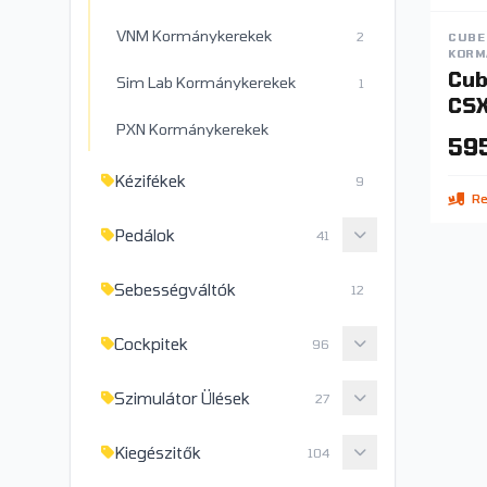
VNM Kormánykerekek
2
CUBE
KORM
Cub
Sim Lab Kormánykerekek
1
CSX-
VÁL
PXN Kormánykerekek
595
Kézifékek
9
Re
Pedálok
41
Sebességváltók
12
Cockpitek
96
Szimulátor Ülések
27
Kiegészitők
104