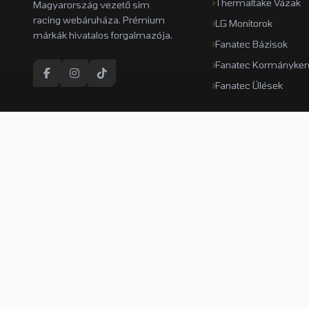
Thermaltake Vázak
Magyarország vezető sim
racing webáruháza. Prémium
LG Monitorok
márkák hivatalos forgalmazója.
Fanatec Bázisok
Fanatec Kormányker
Fanatec Ülések
Gyors szállítás
12
1-3 munkanap
Min