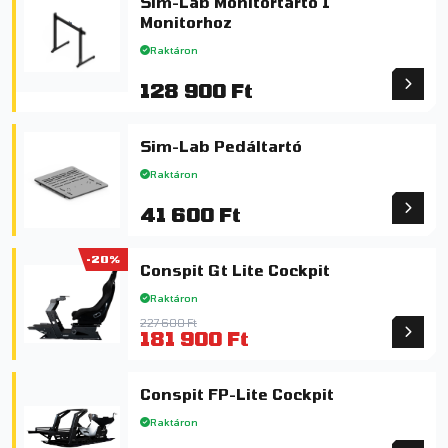
Sim-Lab Monitortartó 1
Monitorhoz
Raktáron
128 900 Ft
Sim-Lab Pedáltartó
Raktáron
41 600 Ft
-20%
Conspit Gt Lite Cockpit
Raktáron
227 600 Ft
181 900 Ft
Conspit FP-Lite Cockpit
Raktáron