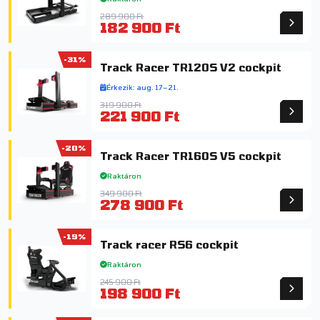
289 900 Ft
182 900 Ft
-31%
Track Racer TR120S V2 cockpit
Érkezik: aug. 17–21.
319 900 Ft
221 900 Ft
-20%
Track Racer TR160S V5 cockpit
Raktáron
349 900 Ft
278 900 Ft
-19%
Track racer RS6 cockpit
Raktáron
245 900 Ft
198 900 Ft