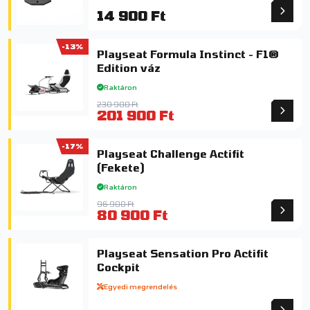
14 900 Ft
-13%
Playseat Formula Instinct - F1®
Edition váz
Raktáron
230 900 Ft
201 900 Ft
-17%
Playseat Challenge Actifit
(Fekete)
Raktáron
96 900 Ft
80 900 Ft
Playseat Sensation Pro Actifit
Cockpit
Egyedi megrendelés