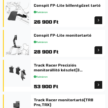
Conspit FP-Lite billentyűzet tartó
Raktáron
26 900 Ft
Conspit FP-Lite monitortartó
Raktáron
28 900 Ft
Track Racer Preciziós
monitorállitó készlet(3
monitorhoz)
Raktáron
53 900 Ft
Track Racer monitortartó(TR8
Pro,TRX)