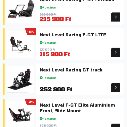
Raktáron
222 900 Ft
215 900 Ft
-5%
Next Level Racing F-GT LITE
Raktáron
121 900 Ft
115 900 Ft
Next Level Racing GT track
Raktáron
252 900 Ft
-2%
Next Level F-GT Elite Alumínium
Front, Side Mount
Raktáron
328 900 Ft