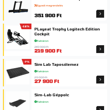
Egyedi megrendelés
351 900 Ft
-12%
PLayeat Trophy Logitech Edition
Cockpit
Raktáron
249 900 Ft
219 900 Ft
-7%
Sim Lab Taposólemez
Raktáron
29 900 Ft
27 900 Ft
Sim-Lab Géppolc
Raktáron