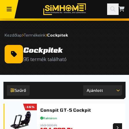
Kezdőlap
Termékeink
Cockpitek
Cockpitek
96 termék található
Szűrő
-16%
Conspit GT-S Cockpit
Raktáron
159 900 Ft