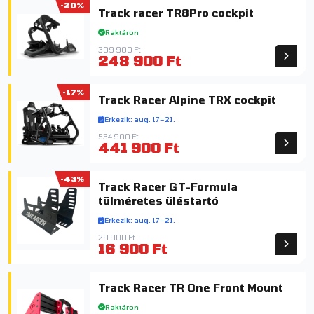
-20%
Track racer TR8Pro cockpit
Raktáron
309 900 Ft
248 900 Ft
-17%
Track Racer Alpine TRX cockpit
Érkezik: aug. 17–21.
534 900 Ft
441 900 Ft
-43%
Track Racer GT-Formula
tülméretes üléstartó
Érkezik: aug. 17–21.
29 900 Ft
16 900 Ft
Track Racer TR One Front Mount
Raktáron