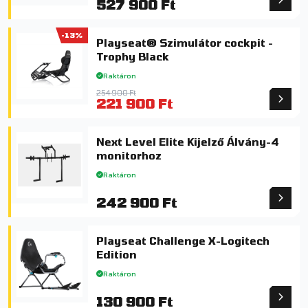
527 900 Ft
-13%
Playseat® Szimulátor cockpit -
Trophy Black
Raktáron
254 900 Ft
221 900 Ft
Next Level Elite Kijelző Álvány-4
monitorhoz
Raktáron
242 900 Ft
Playseat Challenge X-Logitech
Edition
Raktáron
130 900 Ft