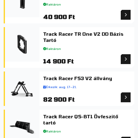
Raktáron
40 900 Ft
Track Racer TR One V2 DD Bázis
Tartó
Raktáron
14 900 Ft
Track Racer FS3 V2 állvány
Érkezik: aug. 17–21.
82 900 Ft
Track Racer QS-BT1 Övfeszitő
tartó
Raktáron