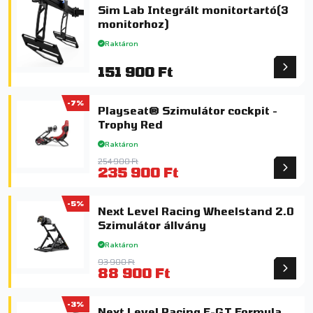
Sim Lab Integrált monitortartó(3
monitorhoz)
Raktáron
151 900 Ft
-7%
Playseat® Szimulátor cockpit -
Trophy Red
Raktáron
254 900 Ft
235 900 Ft
-5%
Next Level Racing Wheelstand 2.0
Szimulátor állvány
Raktáron
93 900 Ft
88 900 Ft
-3%
Next Level Racing F-GT Formula