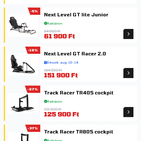
-5%
Next Level GT lite Junior
Raktáron
64 900 Ft
61 900 Ft
-18%
Next Level GT Racer 2.0
Érkezik: aug. 10–14.
184 900 Ft
151 900 Ft
-27%
Track Racer TR40S cockpit
Raktáron
172 900 Ft
125 900 Ft
-37%
Track Racer TR80S cockpit
Raktáron