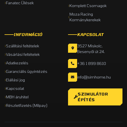
Fanatec Ülések
Komplett Csomagok
Moza Racing
Kormánykerekek
INFORMÁCIÓ
KAPCSOLAT
Szállítási feltételek
3527 Miskolc,
Besenyői út 24.
Vásárlási feltételek
Adatkezelés
+36 1 899 8610
Garanciális ügyintézés
info@simhome.hu
Elállási jog
Kapcsolat
SZIMULÁTOR
MBH áruhitel
ÉPÍTÉS
Részletfizetés (Milpay)