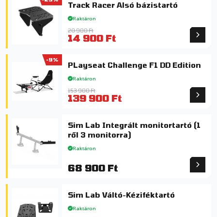
Track Racer Alsó bázistartó
Raktáron
20 900 Ft
14 900 Ft
-9%
PLayseat Challenge F1 DD Edition
Raktáron
153 900 Ft
139 900 Ft
Sim Lab Integrált monitortartó (1
ről 3 monitorra)
Raktáron
68 900 Ft
Sim Lab Váltó-Kéziféktartó
Raktáron