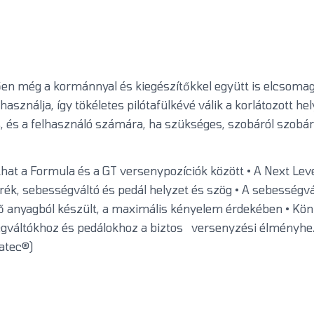
ően még a kormánnyal és kiegészítőkkel együtt is elcsomag
asználja, így tökéletes pilótafülkévé válik a korlátozott 
s, és a felhasználó számára, ha szükséges, szobáról szobár
that a Formula és a GT versenypozíciók között • A Next Lev
 kerék, sebességváltó és pedál helyzet és szög • A sebességvá
sztő anyagból készült, a maximális kényelem érdekében • Kö
gváltókhoz és pedálokhoz a biztos versenyzési élményhez
natec®)