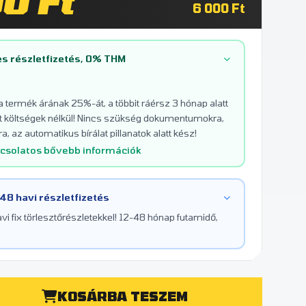
0 Ft
6 000 Ft
s részletfizetés, 0% THM
 a termék árának 25%-át, a többit ráérsz 3 hónap alatt
tett költségek nélkül! Nincs szükség dokumentumokra,
a, az automatikus bírálat pillanatok alatt kész!
pcsolatos bővebb információk
 48 havi részletfizetés
i fix törlesztőrészletekkel! 12-48 hónap futamidő,
KOSÁRBA TESZEM