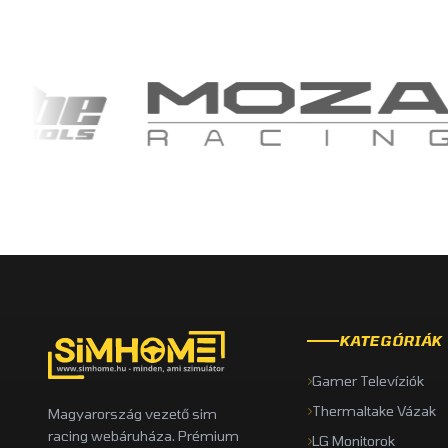
KATEGÓRIÁK
Gamer Televíziók
Thermaltake Vázak
Magyarország vezető sim
racing webáruháza. Prémium
LG Monitorok