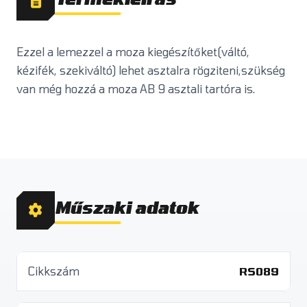
Ezzel a lemezzel a moza kiegészítőket(váltó,
kézifék, szekiváltó) lehet asztalra rögziteni,szükség
van még hozzá a moza AB 9 asztali tartóra is.
Műszaki adatok
Cikkszám
RS089