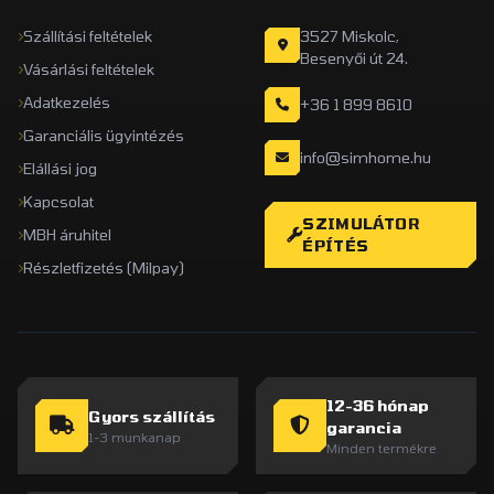
Szállítási feltételek
3527 Miskolc,
Besenyői út 24.
Vásárlási feltételek
Adatkezelés
+36 1 899 8610
Garanciális ügyintézés
info@simhome.hu
Elállási jog
Kapcsolat
SZIMULÁTOR
MBH áruhitel
ÉPÍTÉS
Részletfizetés (Milpay)
12-36 hónap
Gyors szállítás
garancia
1-3 munkanap
Minden termékre