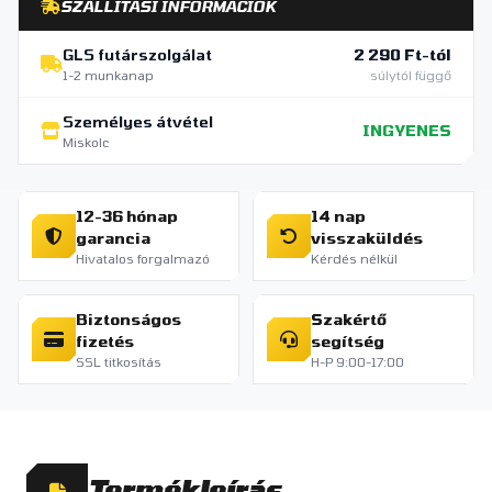
SZÁLLÍTÁSI INFORMÁCIÓK
GLS futárszolgálat
2 290 Ft-tól
1-2 munkanap
súlytól függő
Személyes átvétel
INGYENES
Miskolc
12-36 hónap
14 nap
garancia
visszaküldés
Hivatalos forgalmazó
Kérdés nélkül
Biztonságos
Szakértő
fizetés
segítség
SSL titkosítás
H-P 9:00-17:00
Termékleírás