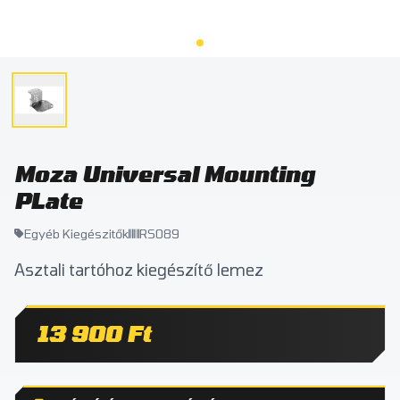
Moza Universal Mounting
PLate
Egyéb Kiegészitők
RS089
Asztali tartóhoz kiegészítő lemez
13 900 Ft