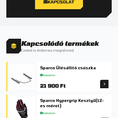
KAPCSOLAT
Kapcsolódó termékek
Ezeket is érdemes megnézned
Sparco Ülésállitó csúszka
Raktáron
21 900 Ft
Sparco Hypergrip Kesztyű(12-
es méret)
Raktáron