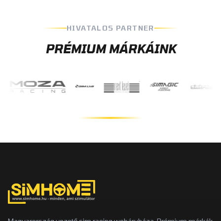
HIVATALOS PARTNER
PRÉMIUM MÁRKÁINK
Magyarország vezető sim racing webáruháza. Prémium márkák