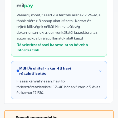
Vásárolj most, fizesd ki a termék árának 25%-át, a
többit ráérsz 3 hónap alatt kifizetni. Kamat és
rejtett költségek nélkül! Nincs szükség
dokumentumokra, se munkáltatói igazolásra, az
automatikus bírálat pillanatok alatt kész!
Részletfizetéssel kapcsolatos bővebb
információk
MBH Áruhitel - akár 48 havi
részletfizetés
Fizess kényelmesen, havi fix
törlesztőrészletekkel! 12-48 hónap futamidő, éves
fix kamat 17,5%.
Egyedi megrendelés