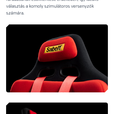
választás a komoly szimulátoros versenyzők
számára.