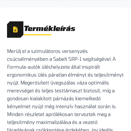
Termékleírás
Merülj el a szimulátoros versenyzés
csúcsélményében a Sabelt SRP-1 segítségével. A
Formula-autók üléshelyzete által inspirált
ergonomikus ülés páratlan élményt és teljesítményt
nyújt. Megerősített üvegszálas váza optimális
merevséget és teljes testtámaszt biztosít, míg a
gondosan kialakított párnázás kiemelkedő
kényelmet nyújt még intenzív használat során is.
Minden részletet aprólékosan terveztek meg a
teljesítmény maximalizálása és a vezető
fáradásának csökkentése érdekében, így ideális