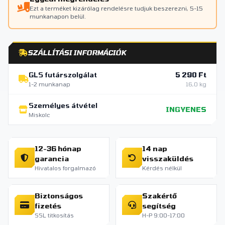
Ezt a terméket kizárólag rendelésre tudjuk beszerezni, 5-15
munkanapon belül.
SZÁLLÍTÁSI INFORMÁCIÓK
GLS futárszolgálat
5 290 Ft
1-2 munkanap
16,0 kg
Személyes átvétel
INGYENES
Miskolc
12-36 hónap
14 nap
garancia
visszaküldés
Hivatalos forgalmazó
Kérdés nélkül
Biztonságos
Szakértő
fizetés
segítség
SSL titkosítás
H-P 9:00-17:00