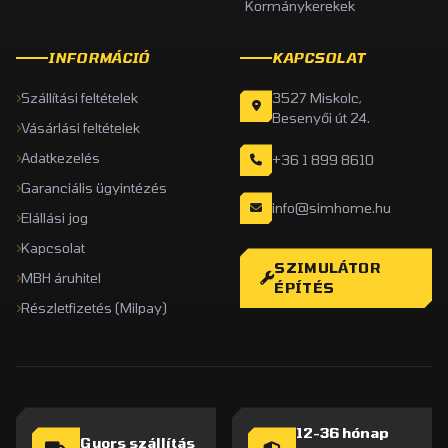
Kormánykerekek
INFORMÁCIÓ
KAPCSOLAT
Szállítási feltételek
3527 Miskolc,
Besenyői út 24.
Vásárlási feltételek
Adatkezelés
+36 1 899 8610
Garanciális ügyintézés
info@simhome.hu
Elállási jog
Kapcsolat
SZIMULÁTOR
MBH áruhitel
ÉPÍTÉS
Részletfizetés (Milpay)
12-36 hónap
Gyors szállítás