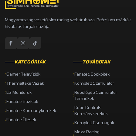
Magyarország vezető sim racing webáruháza. Prémium márkák
hivatalos forgalmazója.
KATEGÓRIÁK
TOVÁBBIAK
Gamer Televíziók
Fanatec Cockpitek
Thermaltake Vázak
Komplett Szimulátor
LG Monitorok
Repülőgép Szimulátor
Termékek
Fanatec Bázisok
Cube Controls
Fanatec Kormánykerekek
Kormánykerekek
Fanatec Ülések
Komplett Csomagok
Moza Racing