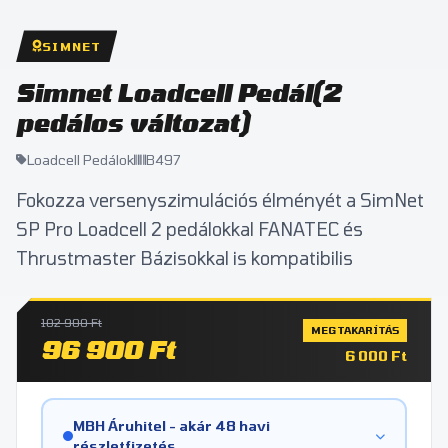
SIMNET
Simnet Loadcell Pedál(2
pedálos változat)
Loadcell Pedálok
B497
Fokozza versenyszimulációs élményét a SimNet
SP Pro Loadcell 2 pedálokkal FANATEC és
Thrustmaster Bázisokkal is kompatibilis
102 900 Ft
MEGTAKARÍTÁS
96 900 Ft
6 000 Ft
MBH Áruhitel - akár 48 havi
részletfizetés