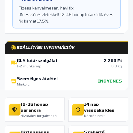
Fizess kényelmesen, havi fix
törlesztőrészletekkel! 12-48 hónap futamidő, éves
fix kamat 17,5%.
SZÁLLÍTÁSI INFORMÁCIÓK
GLS futárszolgálat
2 290 Ft
1-2 munkanap
6,0 kg
Személyes átvétel
INGYENES
Miskolc
12-36 hónap
14 nap
garancia
visszaküldés
Hivatalos forgalmazó
Kérdés nélkül
Biztonságos
Szakértő