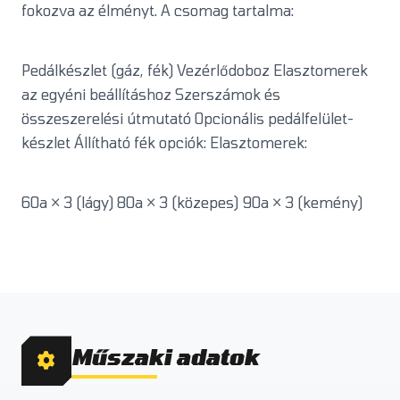
fokozva az élményt. A csomag tartalma:
Pedálkészlet (gáz, fék) Vezérlődoboz Elasztomerek
az egyéni beállításhoz Szerszámok és
összeszerelési útmutató Opcionális pedálfelület-
készlet Állítható fék opciók: Elasztomerek:
60a × 3 (lágy) 80a × 3 (közepes) 90a × 3 (kemény)
Műszaki adatok