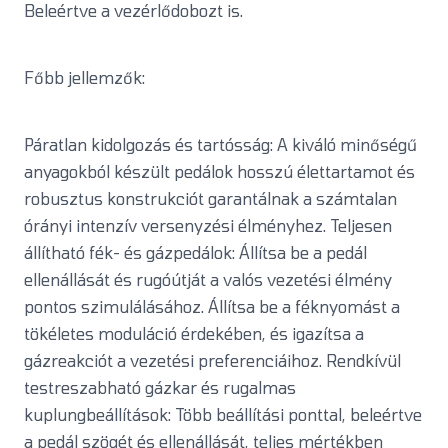
Beleértve a vezérlődobozt is.
Főbb jellemzők:
Páratlan kidolgozás és tartósság: A kiváló minőségű
anyagokból készült pedálok hosszú élettartamot és
robusztus konstrukciót garantálnak a számtalan
órányi intenzív versenyzési élményhez. Teljesen
állítható fék- és gázpedálok: Állítsa be a pedál
ellenállását és rugóútját a valós vezetési élmény
pontos szimulálásához. Állítsa be a féknyomást a
tökéletes moduláció érdekében, és igazítsa a
gázreakciót a vezetési preferenciáihoz. Rendkívül
testreszabható gázkar és rugalmas
kuplungbeállítások: Több beállítási ponttal, beleértve
a pedál szögét és ellenállását, teljes mértékben