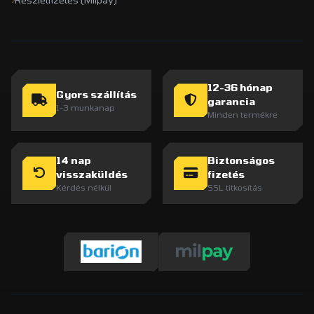
12-36 hónap
Gyors szállítás
garancia
1-3 munkanap
Minden termékre
14 nap
Biztonságos
visszaküldés
fizetés
Kérdés nélkül
SSL titkosítás