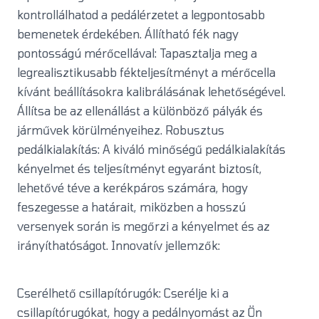
kontrollálhatod a pedálérzetet a legpontosabb
bemenetek érdekében. Állítható fék nagy
pontosságú mérőcellával: Tapasztalja meg a
legrealisztikusabb fékteljesítményt a mérőcella
kívánt beállításokra kalibrálásának lehetőségével.
Állítsa be az ellenállást a különböző pályák és
járművek körülményeihez. Robusztus
pedálkialakítás: A kiváló minőségű pedálkialakítás
kényelmet és teljesítményt egyaránt biztosít,
lehetővé téve a kerékpáros számára, hogy
feszegesse a határait, miközben a hosszú
versenyek során is megőrzi a kényelmet és az
irányíthatóságot. Innovatív jellemzők:
Cserélhető csillapítórugók: Cserélje ki a
csillapítórugókat, hogy a pedálnyomást az Ön