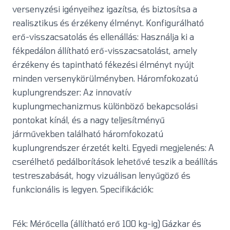
versenyzési igényeihez igazítsa, és biztosítsa a
realisztikus és érzékeny élményt. Konfigurálható
erő-visszacsatolás és ellenállás: Használja ki a
fékpedálon állítható erő-visszacsatolást, amely
érzékeny és tapintható fékezési élményt nyújt
minden versenykörülményben. Háromfokozatú
kuplungrendszer: Az innovatív
kuplungmechanizmus különböző bekapcsolási
pontokat kínál, és a nagy teljesítményű
járművekben található háromfokozatú
kuplungrendszer érzetét kelti. Egyedi megjelenés: A
cserélhető pedálborítások lehetővé teszik a beállítás
testreszabását, hogy vizuálisan lenyűgöző és
funkcionális is legyen. Specifikációk:
Fék: Mérőcella (állítható erő 100 kg-ig) Gázkar és