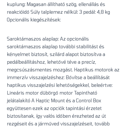
kuplung: Magasan állítható szög, ellenállás és
reakcióidő Súly talplemez nélkül: 3 pedál: 4,8 kg
Opcionális kiegészítések:
Saroktámaszos alaplap: Az opcionális
saroktámaszos alaplap további stabilitást és
kényelmet biztosít, szilárd alapot biztosítva a
pedálbeállításhoz, lehetővé téve a precíz,
megcsúszásmentes mozgást. Haptikus motorok az
immerzív visszajelzéshez: Bővítse a beállítását
haptikus visszajelzési lehetőségekkel, beleértve:
Lineáris motor dübörgő motor Tapintható
jelátalakító A Haptic Mount és a Control Box
együttesen ezek az opciók tapintási érzetet
biztosítanak, így valós időben érezheted az út
rezgéseit és a járműved visszajelzéseit, tovább