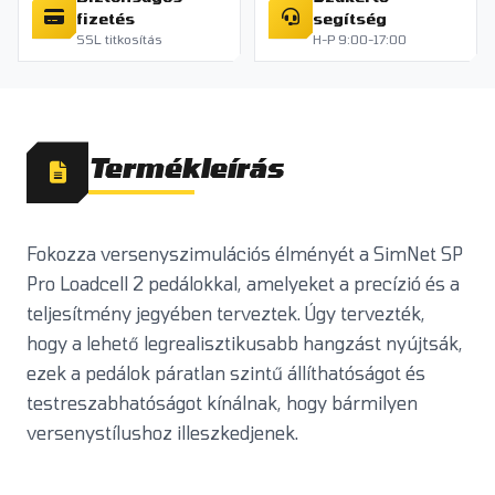
fizetés
segítség
SSL titkosítás
H-P 9:00-17:00
Termékleírás
Fokozza versenyszimulációs élményét a SimNet SP
Pro Loadcell 2 pedálokkal, amelyeket a precízió és a
teljesítmény jegyében terveztek. Úgy tervezték,
hogy a lehető legrealisztikusabb hangzást nyújtsák,
ezek a pedálok páratlan szintű állíthatóságot és
testreszabhatóságot kínálnak, hogy bármilyen
versenystílushoz illeszkedjenek.