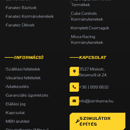
Termékek
Fanatec Bázisok
Cube Controls
Fanatec Kormánykerekek
Kormánykerekek
Fanatec Ülések
Komplett Csomagok
Moza Racing
Kormánykerekek
INFORMÁCIÓ
KAPCSOLAT
Szállítási feltételek
3527 Miskolc,
Besenyői út 24.
Vásárlási feltételek
Adatkezelés
+36 1 899 8610
Garanciális ügyintézés
info@simhome.hu
Elállási jog
Kapcsolat
SZIMULÁTOR
MBH áruhitel
ÉPÍTÉS
Részletfizetés (Milpay)