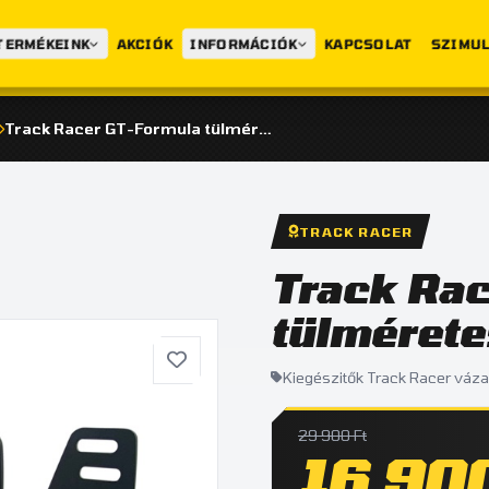
TERMÉKEINK
AKCIÓK
INFORMÁCIÓK
KAPCSOLAT
SZIMUL
Track Racer GT-Formula tülméretes üléstartó
TRACK RACER
Track Ra
tülmérete
Kiegészitők Track Racer váz
29 900 Ft
16 900