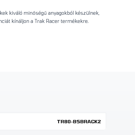
ékek kiváló minőségű anyagokból készülnek,
ciát kínáljon a Trak Racer termékekre.
TR80-BSBRACK2