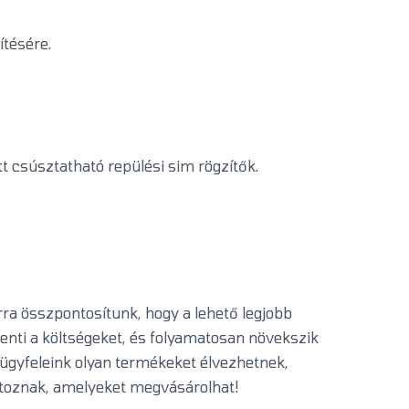
ítésére.
tt csúsztatható repülési sim rögzítők.
ra összpontosítunk, hogy a lehető legjobb
enti a költségeket, és folyamatosan növekszik
y ügyfeleink olyan termékeket élvezhetnek,
artoznak, amelyeket megvásárolhat!