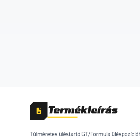
Termékleírás
Túlméretes üléstartó GT/Formula üléspozícióh