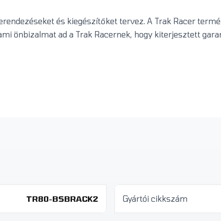
erendezéseket és kiegészítőket tervez. A Trak Racer term
mi önbizalmat ad a Trak Racernek, hogy kiterjesztett garan
TR80-BSBRACK2
Gyártói cikkszám