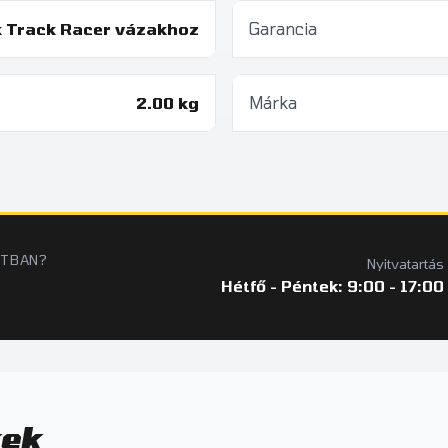
k Track Racer vázakhoz
Garancia
2.00 kg
Márka
ATBAN?
Nyitvatartás
Hétfő - Péntek: 9:00 - 17:00
kek