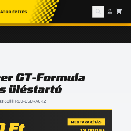
ÁTOR ÉPÍTÉS
cer GT-Formula
s üléstartó
akhoz
TR80-BSBRACK2
 Ft
MEGTAKARÍTÁS
13 000 Ft