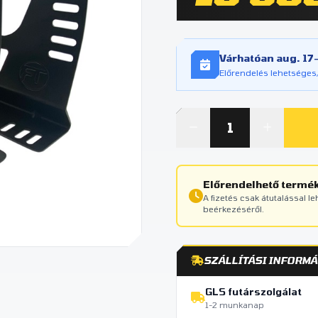
Várhatóan aug. 17–
Előrendelés lehetséges,
Előrendelhető termé
A fizetés csak átutalással l
beérkezéséről.
SZÁLLÍTÁSI INFORMÁ
GLS futárszolgálat
1-2 munkanap