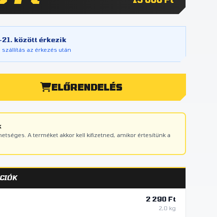
21. között érkezik
 szállítás az érkezés után
ELŐRENDELÉS
k
ehetséges. A terméket akkor kell kifizetned, amikor értesítünk a
CIÓK
2 290 Ft
2,0 kg