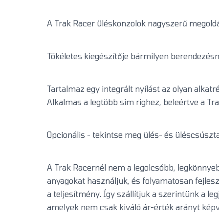
A Trak Racer üléskonzolok nagyszerű megoldás
Tökéletes kiegészítője bármilyen berendezésne
Tartalmaz egy integrált nyílást az olyan alkat
Alkalmas a legtöbb sim righez, beleértve a Tr
Opcionális - tekintse meg ülés- és üléscsúszta
A Trak Racernél nem a legolcsóbb, legkönnyeb
anyagokat használjuk, és folyamatosan fejlesz
a teljesítmény. Így szállítjuk a szerintünk a 
amelyek nem csak kiváló ár-érték arányt képv