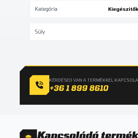
Kategória
Kiegészitő
Súly
KÉRDÉSED VAN A TERMÉKKEL KAPCSOL
+36 1 899 8610
Kapcsolódó termé