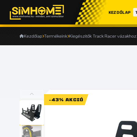
KEZDŐLAP
Kezdőlap
Termékeink
Kiegészitők Track Racer vázakhoz
-43% AKCIÓ