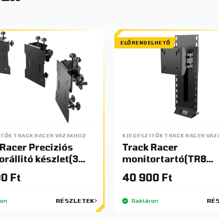
ELŐRENDELHETŐ
TŐK TRACK RACER VÁZAKHOZ
KIEGÉSZITŐK TRACK RACER VÁ
r Preciziós
Track Racer
rállitó készlet(3
monitortartó(TR8
orhoz)
Pro,TRX)
0 Ft
40 900 Ft
ron
RÉSZLETEK
Raktáron
RÉ