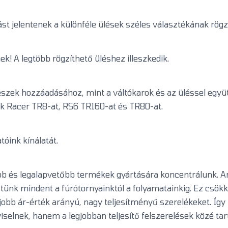
t jelentenek a különféle ülések széles választékának rögz
k! A legtöbb rögzíthető üléshez illeszkedik.
részek hozzáadásához, mint a váltókarok és az üléssel együ
ak Racer TR8-at, RS6 TR160-at és TR80-at.
tóink kínálatát.
b és legalapvetőbb termékek gyártására koncentrálunk. Ar
tünk mindent a fúrótornyainktól a folyamatainkig. Ez csökk
legjobb ár-érték arányú, nagy teljesítményű szerelékeket. Íg
iselnek, hanem a legjobban teljesítő felszerelések közé t