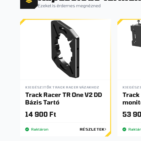
Ezeket is érdemes megnézned
KIEGÉSZITŐK TRACK RACER VÁZAKHOZ
KIEGÉSZI
Track Racer TR One V2 DD
Track Race
Bázis Tartó
monito
monit
14 900 Ft
53 90
Raktáron
RÉSZLETEK
Raktá