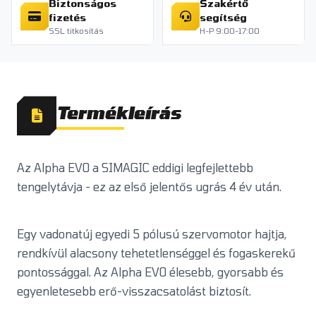
Biztonságos
Szakértő
fizetés
segítség
SSL titkosítás
H-P 9:00-17:00
Termékleírás
Az Alpha EVO a SIMAGIC eddigi legfejlettebb
tengelytávja - ez az első jelentős ugrás 4 év után.
Egy vadonatúj egyedi 5 pólusú szervomotor hajtja,
rendkívül alacsony tehetetlenséggel és fogaskerekű
pontossággal. Az Alpha EVO élesebb, gyorsabb és
egyenletesebb erő-visszacsatolást biztosít.