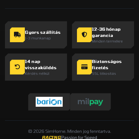
12-36 hónap
Gyors szállítás
garancia
1-3 munkanap
Minden termékre
14 nap
Biztonságos
visszaküldés
fizetés
Kérdés nélkül
SSL titkosítás
© 2026 SimHome. Minden jog fenntartva.
RACING
Passion for Speed