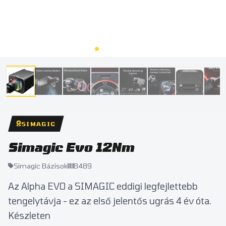
SIMAGIC
Simagic Evo 12Nm
Simagic Bázisok
B489
Az Alpha EVO a SIMAGIC eddigi legfejlettebb
tengelytávja - ez az első jelentős ugrás 4 év óta.
Készleten