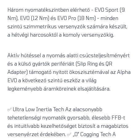
Három nyomatékszintben elérhető - EVO Sport (9
Nm), EVO (12 Nm) és EVO Pro (18 Nm) - minden
szintű szimmetrikus versenyzők számára készült,
a hétvégi harcosoktól a komoly versenyzőkig.
Aktív hűtéssel a nyomás alatti csúcsteljesítményért
és a külső gyártók perifériáit (Slip Ring és QR
Adapter) támogató nyitott ökoszisztémával az Alpha
EVO a következő szintű eszköz a világ
legkeményebb áramköreinek elsajátítására.
✅ Ultra Low Inertia Tech Az alacsonyabb
tehetetlenségi nyomaték gyorsabb, élesebb FFB-t
és intuitívabb kezelhetőséget biztosít a magabiztos
versenyérzet érdekében. ✅ „0" Cogging Tech A