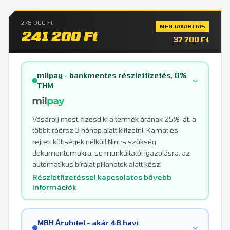
278 900 Ft
MEGTAKARÍTÁS
241 200 Ft
37 700 Ft
milpay - bankmentes részletfizetés, 0%
THM
Vásárolj most, fizesd ki a termék árának 25%-át, a
többit ráérsz 3 hónap alatt kifizetni. Kamat és
rejtett költségek nélkül! Nincs szükség
dokumentumokra, se munkáltatói igazolásra, az
automatikus bírálat pillanatok alatt kész!
Részletfizetéssel kapcsolatos bővebb
információk
MBH Áruhitel - akár 48 havi