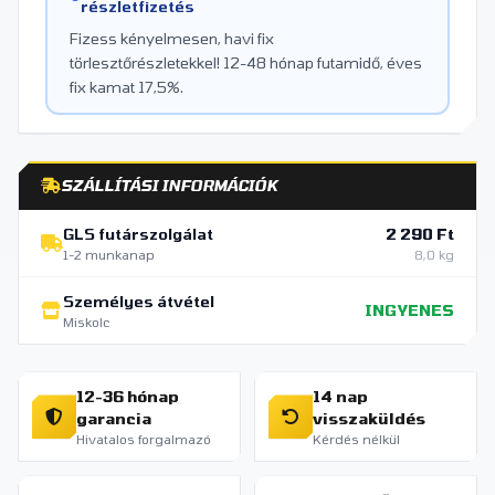
részletfizetés
Fizess kényelmesen, havi fix
törlesztőrészletekkel! 12-48 hónap futamidő, éves
fix kamat 17,5%.
SZÁLLÍTÁSI INFORMÁCIÓK
GLS futárszolgálat
2 290 Ft
1-2 munkanap
8,0 kg
Személyes átvétel
INGYENES
Miskolc
12-36 hónap
14 nap
garancia
visszaküldés
Hivatalos forgalmazó
Kérdés nélkül