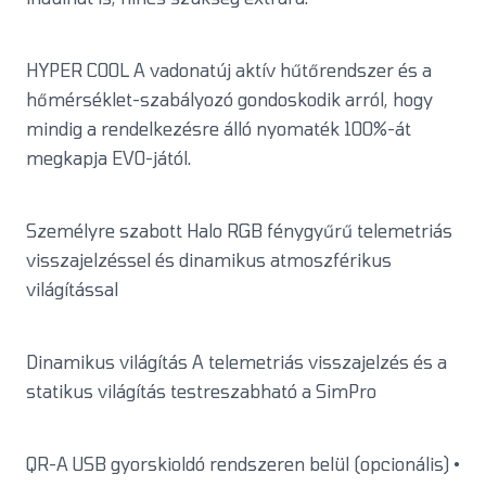
HYPER COOL A vadonatúj aktív hűtőrendszer és a
hőmérséklet-szabályozó gondoskodik arról, hogy
mindig a rendelkezésre álló nyomaték 100%-át
megkapja EVO-jától.
Személyre szabott Halo RGB fénygyűrű telemetriás
visszajelzéssel és dinamikus atmoszférikus
világítással
Dinamikus világítás A telemetriás visszajelzés és a
statikus világítás testreszabható a SimPro
QR-A USB gyorskioldó rendszeren belül (opcionális) •