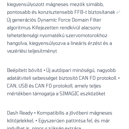
kiegyensúlyozott mágneses mezők simább,
pontosabb és konzisztensebb FFB-t biztosítanak ✅
Új generációs Dynamic Force Domain Filter
algoritmus Kifejezetten rendkívül alacsony
tehetetlenségi nyomatékú szervomotorokhoz
hangolva, kiegyensúlyozva a lineáris érzést és a
vezérlési teljesítményt
Beépített bővítő • Új autóipari minőségű, nagyobb
adatátviteli sebességet biztosító CAN FD protokoll. •
CAN, USB és CAN FD protokoll, amely teljes
mértékben támogatja a SIMAGIC eszközöket
Dash Ready • Kompatibilis a jövőbeni mágneses
kötőjelekkel, • Egyszerűen pattintsa fel, és már
indulhat is, nincs szükség extrára.