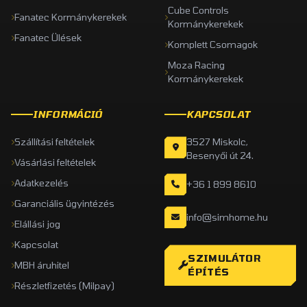
Cube Controls
Fanatec Kormánykerekek
Kormánykerekek
Fanatec Ülések
Komplett Csomagok
Moza Racing
Kormánykerekek
INFORMÁCIÓ
KAPCSOLAT
Szállítási feltételek
3527 Miskolc,
Besenyői út 24.
Vásárlási feltételek
Adatkezelés
+36 1 899 8610
Garanciális ügyintézés
info@simhome.hu
Elállási jog
Kapcsolat
SZIMULÁTOR
MBH áruhitel
ÉPÍTÉS
Részletfizetés (Milpay)