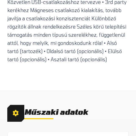
Közvetlen USB-csatlakozáshoz tervezve • 3rd party
kerékhez Mágneses csatlakozó kialakítás, tovább
javítja a csatlakozási konzisztenciát Különböző
rögzítők állnak rendelkezésre Széles körű telepítési
támogatás minden típusú szerelékhez, függetlenül
attól, hogy melyik, mi gondoskodunk róla! • Alsó
tartó (tartozék) • Oldalsó tartó (opcionális) • Elülső
tartó (opcionális) • Asztali tartó (opcionális)
Műszaki adatok