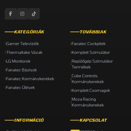
KATEGÓRIÁK
TOVÁBBIAK
Gamer Televíziók
Fanatec Cockpitek
Thermaltake Vázak
Komplett Szimulátor
LG Monitorok
Repülőgép Szimulátor
Termékek
Fanatec Bázisok
Cube Controls
Fanatec Kormánykerekek
Kormánykerekek
Fanatec Ülések
Komplett Csomagok
Moza Racing
Kormánykerekek
INFORMÁCIÓ
KAPCSOLAT