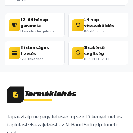
12-36 hónap
14 nap
garancia
visszaküldés
Hivatalos forgalmazó
Kérdés nélkül
Biztonságos
Szakértő
fizetés
segítség
SSL titkosítás
H-P 9:00-17:00
Termékleírás
Tapasztalj meg egy teljesen új szintű kényelmet és
tapintási visszajelzést az N-Hand Softgrip Touch-
szal .