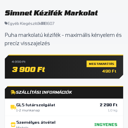
Simnet Kézifék Markolat
Egyéb Kiegészitők
B607
Puha markolatú kézifék - maximális kényelem és
precíz visszajelzés
4 390 Ft
MEGTAKARÍTÁS
3 900 Ft
490 Ft
SZÁLLÍTÁSI INFORMÁCIÓK
GLS futárszolgálat
2 290 Ft
1-2 munkanap
1,0 kg
Személyes átvétel
INGYENES
Miskolc