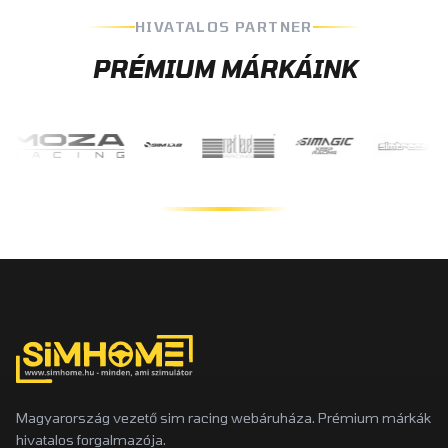
HIVATALOS PARTNER
PRÉMIUM MÁRKÁINK
Magyarország vezető sim racing webáruháza. Prémium márkák
hivatalos forgalmazója.