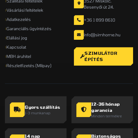
Szállítási feltételek
3527 Miskolc,
Besenyői út 24.
Vásárlási feltételek
Adatkezelés
+36 1 899 8610
Garanciális ügyintézés
info@simhome.hu
Elállási jog
Kapcsolat
SZIMULÁTOR
MBH áruhitel
ÉPÍTÉS
Részletfizetés (Milpay)
12-36 hónap
Gyors szállítás
garancia
1-3 munkanap
Minden termékre
14 nap
Biztonságos